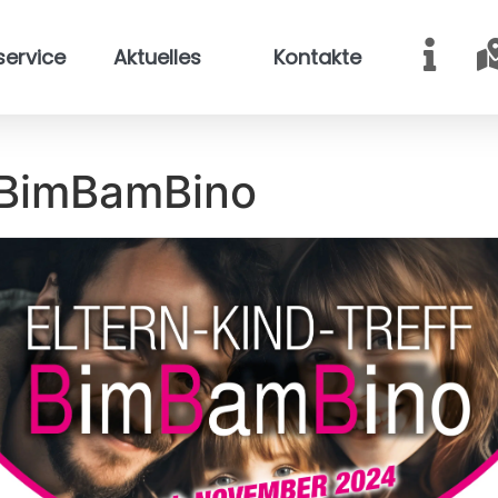
service
Aktuelles
Kontakte
f BimBamBino