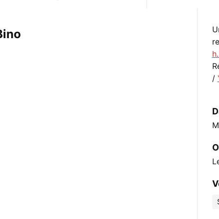
U
Bino
r
h
R
/
D
M
O
L
V